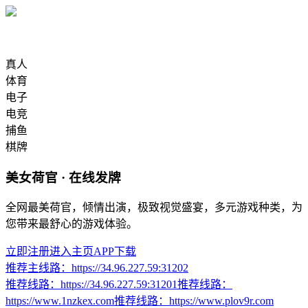
真人
体育
电子
电竞
捕鱼
棋牌
美女荷官 · 在线发牌
全网最美荷官，倾情出演，极致视觉盛宴，多元游戏种类，为
您带来最舒心的游戏体验。
立即注册
进入主页
APP下载
推荐主线路：
https://34.96.227.59:31202
推荐线路：
https://34.96.227.59:31201
推荐线路：
https://www.1nzkex.com
推荐线路：
https://www.plov9r.com