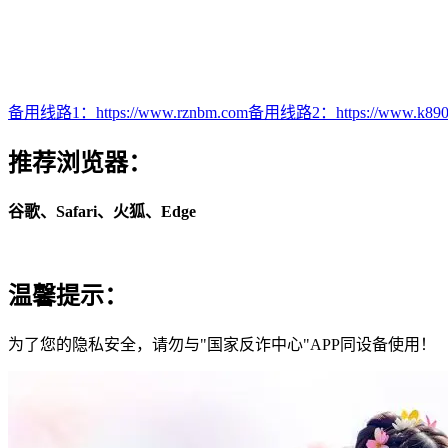
备用线路
1
：
https://www.rznbm.com
备用线路
2
：
https://www.k89
推荐浏览器：
谷歌、Safari、火狐、Edge
温馨提示：
为了您的隐私安全，请勿与"国家反诈中心"APP同设备使用！