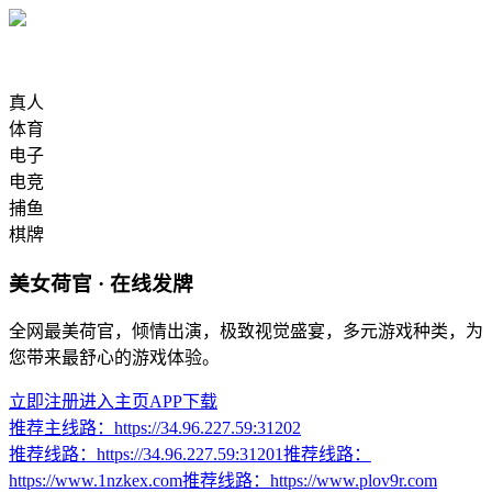
真人
体育
电子
电竞
捕鱼
棋牌
美女荷官 · 在线发牌
全网最美荷官，倾情出演，极致视觉盛宴，多元游戏种类，为
您带来最舒心的游戏体验。
立即注册
进入主页
APP下载
推荐主线路：
https://34.96.227.59:31202
推荐线路：
https://34.96.227.59:31201
推荐线路：
https://www.1nzkex.com
推荐线路：
https://www.plov9r.com