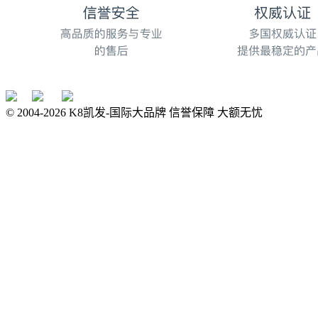
© 2004-
2026
K8凯发-国际大品牌 信誉保障 大额无忧