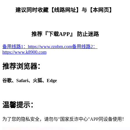
建议同时收藏【线路网址】与【本网页】
推荐『下载APP』 防止迷路
备用线路
1
：
https://www.rznbm.com
备用线路
2
：
https://www.k8900.com
推荐浏览器：
谷歌、Safari、火狐、Edge
温馨提示：
为了您的隐私安全，请勿与"国家反诈中心"APP同设备使用！