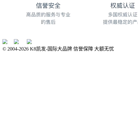
© 2004-
2026
K8凯发-国际大品牌 信誉保障 大额无忧