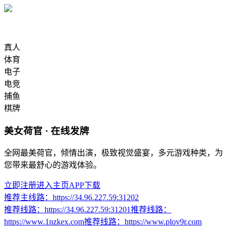
真人
体育
电子
电竞
捕鱼
棋牌
美女荷官 · 在线发牌
全网最美荷官，倾情出演，极致视觉盛宴，多元游戏种类，为
您带来最舒心的游戏体验。
立即注册
进入主页
APP下载
推荐主线路：
https://34.96.227.59:31202
推荐线路：
https://34.96.227.59:31201
推荐线路：
https://www.1nzkex.com
推荐线路：
https://www.plov9r.com