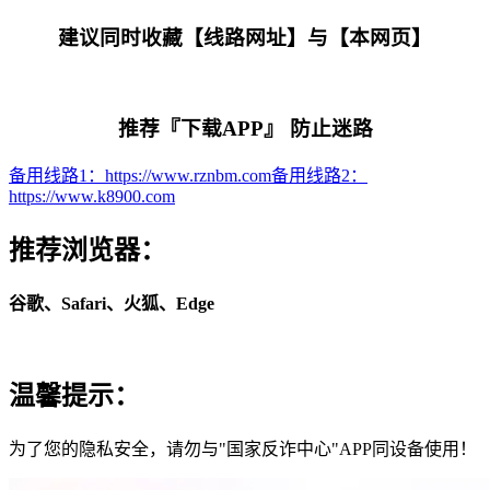
建议同时收藏【线路网址】与【本网页】
推荐『下载APP』 防止迷路
备用线路
1
：
https://www.rznbm.com
备用线路
2
：
https://www.k8900.com
推荐浏览器：
谷歌、Safari、火狐、Edge
温馨提示：
为了您的隐私安全，请勿与"国家反诈中心"APP同设备使用！