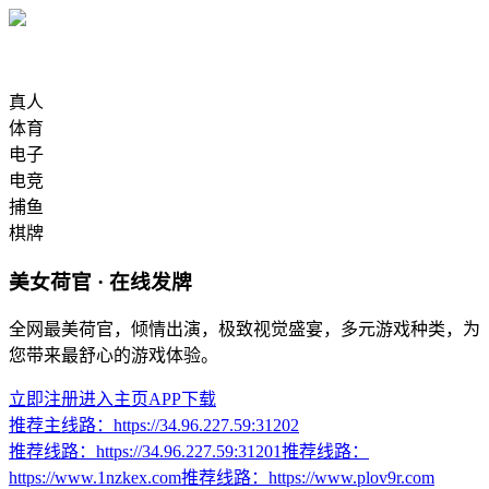
真人
体育
电子
电竞
捕鱼
棋牌
美女荷官 · 在线发牌
全网最美荷官，倾情出演，极致视觉盛宴，多元游戏种类，为
您带来最舒心的游戏体验。
立即注册
进入主页
APP下载
推荐主线路：
https://34.96.227.59:31202
推荐线路：
https://34.96.227.59:31201
推荐线路：
https://www.1nzkex.com
推荐线路：
https://www.plov9r.com