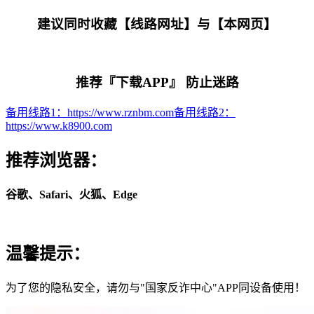
建议同时收藏【线路网址】与【本网页】
推荐『下载APP』 防止迷路
备用线路
1
：
https://www.rznbm.com
备用线路
2
：
https://www.k8900.com
推荐浏览器：
谷歌、Safari、火狐、Edge
温馨提示：
为了您的隐私安全，请勿与"国家反诈中心"APP同设备使用！