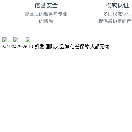
© 2004-
2026
K8凯发-国际大品牌 信誉保障 大额无忧