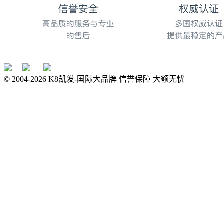
© 2004-
2026
K8凯发-国际大品牌 信誉保障 大额无忧