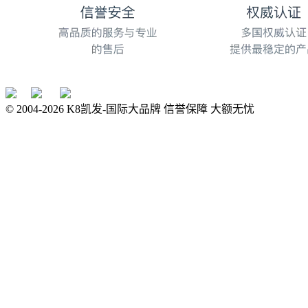
© 2004-
2026
K8凯发-国际大品牌 信誉保障 大额无忧