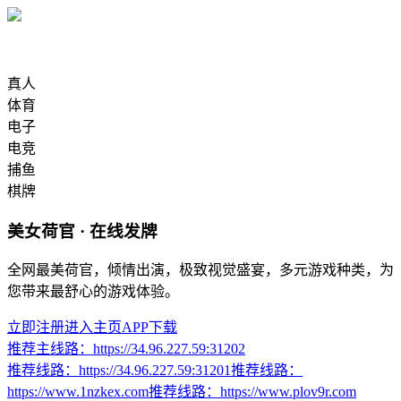
真人
体育
电子
电竞
捕鱼
棋牌
美女荷官 · 在线发牌
全网最美荷官，倾情出演，极致视觉盛宴，多元游戏种类，为
您带来最舒心的游戏体验。
立即注册
进入主页
APP下载
推荐主线路：
https://34.96.227.59:31202
推荐线路：
https://34.96.227.59:31201
推荐线路：
https://www.1nzkex.com
推荐线路：
https://www.plov9r.com