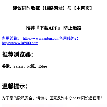
建议同时收藏【线路网址】与【本网页】
推荐『下载APP』 防止迷路
备用线路
1
：
https://www.rznbm.com
备用线路
2
：
https://www.k8900.com
推荐浏览器：
谷歌、Safari、火狐、Edge
温馨提示：
为了您的隐私安全，请勿与"国家反诈中心"APP同设备使用！