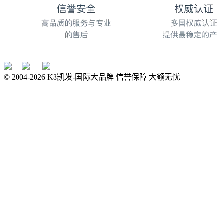
© 2004-
2026
K8凯发-国际大品牌 信誉保障 大额无忧