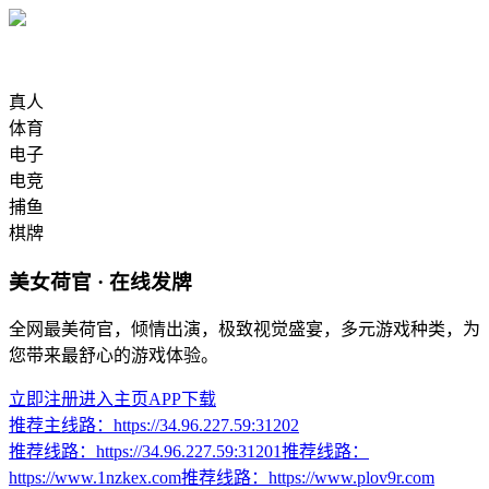
真人
体育
电子
电竞
捕鱼
棋牌
美女荷官 · 在线发牌
全网最美荷官，倾情出演，极致视觉盛宴，多元游戏种类，为
您带来最舒心的游戏体验。
立即注册
进入主页
APP下载
推荐主线路：
https://34.96.227.59:31202
推荐线路：
https://34.96.227.59:31201
推荐线路：
https://www.1nzkex.com
推荐线路：
https://www.plov9r.com