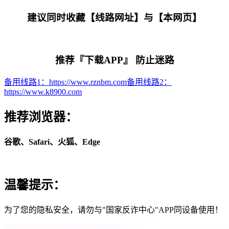
建议同时收藏【线路网址】与【本网页】
推荐『下载APP』 防止迷路
备用线路
1
：
https://www.rznbm.com
备用线路
2
：
https://www.k8900.com
推荐浏览器：
谷歌、Safari、火狐、Edge
温馨提示：
为了您的隐私安全，请勿与"国家反诈中心"APP同设备使用！